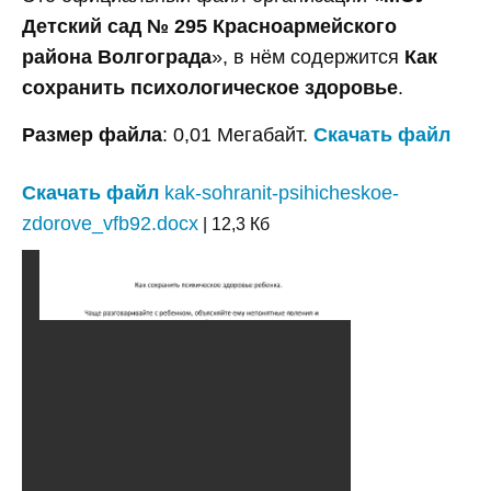
Детский сад № 295 Красноармейского
района Волгограда
», в нём содержится
Как
сохранить психологическое здоровье
.
Размер файла
: 0,01 Мегабайт.
Скачать файл
Скачать файл
kak-sohranit-psihicheskoe-
zdorove_vfb92.docx
| 12,3 Кб