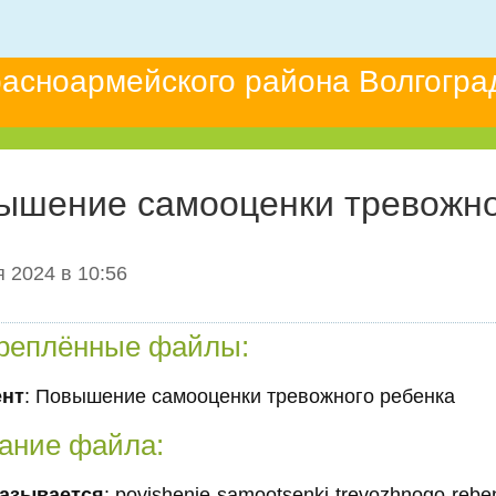
асноармейского района Волгогра
ышение самооценки тревожно
 2024 в 10:56
реплённые файлы:
ент
: Повышение самооценки тревожного ребенка
ание файла:
азывается
: povishenie-samootsenki-trevozhnogo-reb