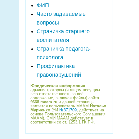
ФИП
Часто задаваемые
вопросы
Страничка старшего
воспитателя
Страничка педагога-
психолога
Профилактика
правонарушений
Юридическая информация
:
администратором (и лицом несущим
всю ответственность за всё
содержание, включая файлы) сайта
9668.maam.ru
и данной страницы
является пользователь МААМ
Наталья
Мурченко
(УИ
№371709
, действует на
основе Пользовательского Соглашения
МААМ). СМИ МААМ действует в
соответствии со ст. 1253.1 ГК РФ.