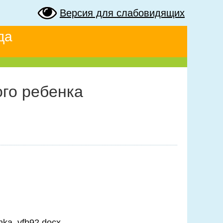
Версия для слабовидящих
да
го ребенка
enka_vfb92.docx