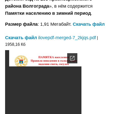
района Волгограда
», в нём содержится
Памятки населению в зимний период
.
Размер файла
: 1,91 Мегабайт.
Скачать файл
Скачать файл
ilovepdf-merged-7_2kjqs.pdf
|
1958,16 Кб