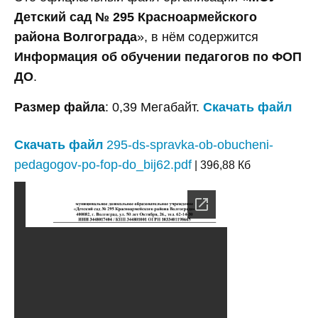
Детский сад № 295 Красноармейского
района Волгограда
», в нём содержится
Информация об обучении педагогов по ФОП
ДО
.
Размер файла
: 0,39 Мегабайт.
Скачать файл
Скачать файл
295-ds-spravka-ob-obucheni-
pedagogov-po-fop-do_bij62.pdf
| 396,88 Кб