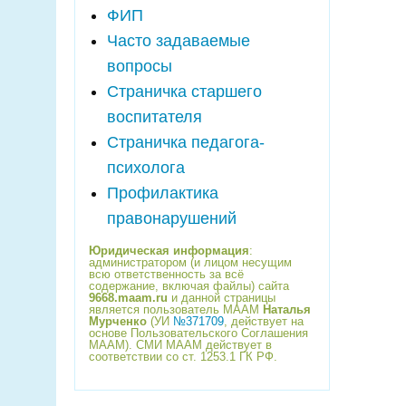
ФИП
Часто задаваемые
вопросы
Страничка старшего
воспитателя
Страничка педагога-
психолога
Профилактика
правонарушений
Юридическая информация
:
администратором (и лицом несущим
всю ответственность за всё
содержание, включая файлы) сайта
9668.maam.ru
и данной страницы
является пользователь МААМ
Наталья
Мурченко
(УИ
№371709
, действует на
основе Пользовательского Соглашения
МААМ). СМИ МААМ действует в
соответствии со ст. 1253.1 ГК РФ.