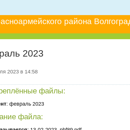
асноармейского района Волгогра
раль 2023
ля 2023 в 14:58
реплённые файлы:
ент
: февраль 2023
ание файла:
азывается
: 13-02-2023_pbf89.pdf