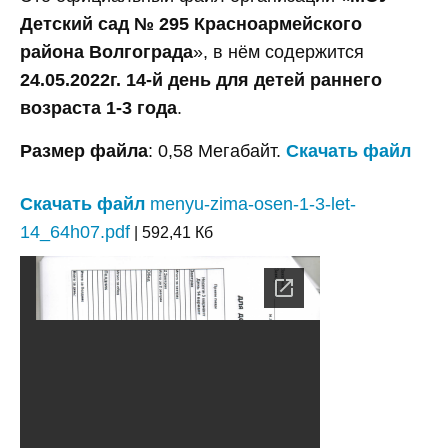
Детский сад № 295 Красноармейского
района Волгограда
», в нём содержится
24.05.2022г. 14-й день для детей раннего
возраста 1-3 года
.
Размер файла
: 0,58 Мегабайт.
Скачать файл
Скачать файл
menyu-zima-osen-1-3-let-
14_64h07.pdf
| 592,41 Кб