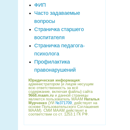
ФИП
Часто задаваемые
вопросы
Страничка старшего
воспитателя
Страничка педагога-
психолога
Профилактика
правонарушений
Юридическая информация
:
администратором (и лицом несущим
всю ответственность за всё
содержание, включая файлы) сайта
9668.maam.ru
и данной страницы
является пользователь МААМ
Наталья
Мурченко
(УИ
№371709
, действует на
основе Пользовательского Соглашения
МААМ). СМИ МААМ действует в
соответствии со ст. 1253.1 ГК РФ.