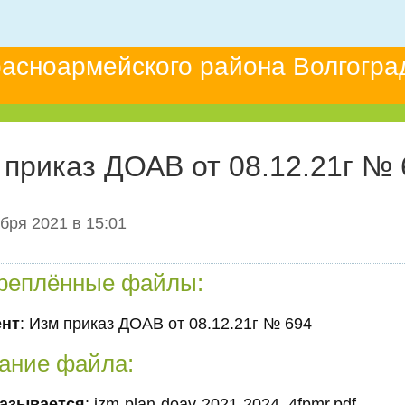
асноармейского района Волгогра
 приказ ДОАВ от 08.12.21г № 
бря 2021 в 15:01
реплённые файлы:
ент
: Изм приказ ДОАВ от 08.12.21г № 694
ание файла:
азывается
: izm-plan-doav-2021-2024_4fpmr.pdf