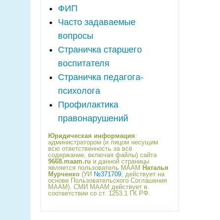
ФИП
Часто задаваемые
вопросы
Страничка старшего
воспитателя
Страничка педагога-
психолога
Профилактика
правонарушений
Юридическая информация
:
администратором (и лицом несущим
всю ответственность за всё
содержание, включая файлы) сайта
9668.maam.ru
и данной страницы
является пользователь МААМ
Наталья
Мурченко
(УИ
№371709
, действует на
основе Пользовательского Соглашения
МААМ). СМИ МААМ действует в
соответствии со ст. 1253.1 ГК РФ.