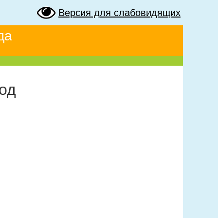
Версия для слабовидящих
да
год