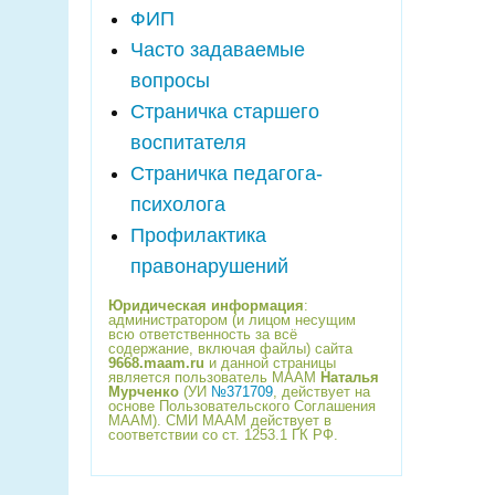
ФИП
Часто задаваемые
вопросы
Страничка старшего
воспитателя
Страничка педагога-
психолога
Профилактика
правонарушений
Юридическая информация
:
администратором (и лицом несущим
всю ответственность за всё
содержание, включая файлы) сайта
9668.maam.ru
и данной страницы
является пользователь МААМ
Наталья
Мурченко
(УИ
№371709
, действует на
основе Пользовательского Соглашения
МААМ). СМИ МААМ действует в
соответствии со ст. 1253.1 ГК РФ.