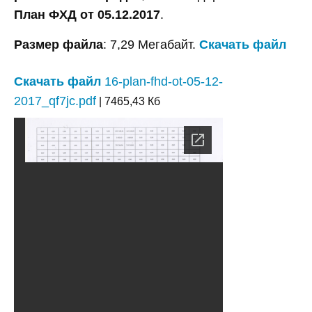
План ФХД от 05.12.2017
.
Размер файла
: 7,29 Мегабайт.
Скачать файл
Скачать файл
16-plan-fhd-ot-05-12-
2017_qf7jc.pdf
| 7465,43 Кб