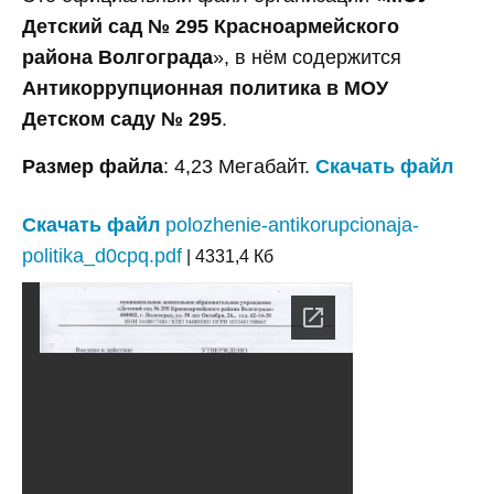
Детский сад № 295 Красноармейского
района Волгограда
», в нём содержится
Антикоррупционная политика в МОУ
Детском саду № 295
.
Размер файла
: 4,23 Мегабайт.
Скачать файл
Скачать файл
polozhenie-antikorupcionaja-
politika_d0cpq.pdf
| 4331,4 Кб